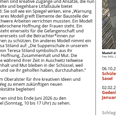
men sind kreative Zugänge und Ansätze, die nun
gelte und begehbare Litfaßsäule bietet
 Sie soll wie ein Spiegel wirken, eine „Warnung
teres Modell greift Elemente der Baustelle der
schwere Arbeiten verrichten mussten. Ein Modell
ngebrochene Hoffnung der Frauen steht. Ein
 steht einerseits für die Gefangenschaft und
erseits soll die Betrachter*innen zur
hen zu schützen. Ein anderes Modell nimmt ein
sa Stiland auf: „Die Suppenschale in unserem
 von Teresa Stiland symbolisch aus ihr
Modell d
nd Hoffnung, Zusammenhalt und Mut. Die
Foto: SHGL, 
e während ihrer Zeit in Auschwitz teilweise
alt und Mut bleiben in der Schüssel, weil
06.10.
e und sie ihr geholfen haben, durchzuhalten.“
Schüle
Sasel
Oberalster für ihre kreativen Ideen und
 Weg zu einem zukünftigen neuen
02.02.
stätte begleiten!
Gedenk
Januar
en sind bis Ende Juni 2026 zu den
 (Sonntag, 10 bis 17 Uhr) zu sehen.
Schlag