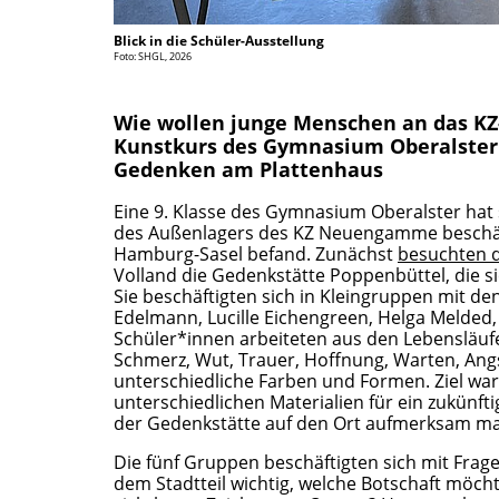
Blick in die Schüler-Ausstellung
Foto: SHGL, 2026
Wie wollen junge Menschen an das KZ-
Kunstkurs des Gymnasium Oberalster p
Gedenken am Plattenhaus
Eine 9. Klasse des Gymnasium Oberalster hat
des Außenlagers des KZ Neuengamme beschäftig
Hamburg-Sasel befand. Zunächst
besuchten d
Volland die Gedenkstätte Poppenbüttel, die s
Sie beschäftigten sich in Kleingruppen mit d
Edelmann, Lucille Eichengreen, Helga Melded,
Schüler*innen arbeiteten aus den Lebensläuf
Schmerz, Wut, Trauer, Hoffnung, Warten, Angst
unterschiedliche Farben und Formen. Ziel war
unterschiedlichen Materialien für ein zukün
der Gedenkstätte auf den Ort aufmerksam ma
Die fünf Gruppen beschäftigten sich mit Frag
dem Stadtteil wichtig, welche Botschaft möchten