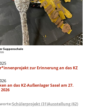
er Suppenschale
2026
2025
r*innenprojekt zur Erinnerung an das KZ
2026
en an das KZ-Außenlager Sasel am 27.
 2026
worte:
Schülerprojekt (31)
Ausstellung (62)