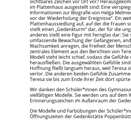
sichtbares Zeichen vor Ort vor? Herausgekom
im Plattenhaus ausgestellt sind: Eine verspie
Informationen zur Biografie von Helga Melmed.
vor der Wiederholung der Ereignisse“. Ein wei
Plattenhaussiedlung auf, auf der die Frauen 
stellt einen „Gedenkturm“ dar, der für die u
anderes stellt eine Figur mit Fernglas dar: Sie
umfassende Bewachung der Gefangenen, ander
Wachsamkeit anregen, die Freiheit der Mensc
zentrales Element aus den Berichten von Tere
Modell steht leicht schief, sodass die Gefühle
herausfließen. Die ausgewählten Gefühle si
Hoffnung fließt langsam heraus, weil Teresa si
verlor. Die anderen beiden Gefühle Zusammenh
Teresa sie bis zum Ende ihrer Zeit dort spürt
Wir danken den Schüler*innen des Gymnasium 
vielfältigen Modelle. Sie werden uns auf dem
Erinnerungszeichen im Außenraum der Gedenk
Die Modelle und Farbübungen der Schüler*inn
Öffnungszeiten der Gedenkstätte Poppenbüttel