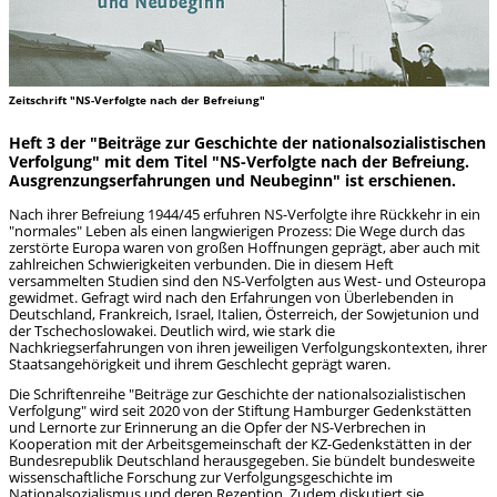
Zeitschrift "NS-Verfolgte nach der Befreiung"
Heft 3 der "Beiträge zur Geschichte der nationalsozialistischen
Verfolgung" mit dem Titel "NS‐Verfolgte nach der Befreiung.
Ausgrenzungserfahrungen und Neubeginn" ist erschienen.
Nach ihrer Befreiung 1944/45 erfuhren NS‐Verfolgte ihre Rückkehr in ein
"normales" Leben als einen langwierigen Prozess: Die Wege durch das
zerstörte Europa waren von großen Hoffnungen geprägt, aber auch mit
zahlreichen Schwierigkeiten verbunden. Die in diesem Heft
versammelten Studien sind den NS‐Verfolgten aus West‐ und Osteuropa
gewidmet. Gefragt wird nach den Erfahrungen von Überlebenden in
Deutschland, Frankreich, Israel, Italien, Österreich, der Sowjetunion und
der Tschechoslowakei. Deutlich wird, wie stark die
Nachkriegserfahrungen von ihren jeweiligen Verfolgungskontexten, ihrer
Staatsangehörigkeit und ihrem Geschlecht geprägt waren.
Die Schriftenreihe "Beiträge zur Geschichte der nationalsozialistischen
Verfolgung" wird seit 2020 von der Stiftung Hamburger Gedenkstätten
und Lernorte zur Erinnerung an die Opfer der NS‐Verbrechen in
Kooperation mit der Arbeitsgemeinschaft der KZ‐Gedenkstätten in der
Bundesrepublik Deutschland herausgegeben. Sie bündelt bundesweite
wissenschaftliche Forschung zur Verfolgungsgeschichte im
Nationalsozialismus und deren Rezeption. Zudem diskutiert sie