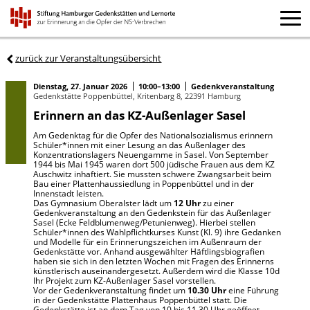
zurück zur Veranstaltungsübersicht
Dienstag, 27. Januar 2026
10:00–13:00
Gedenkveranstaltung
Gedenkstätte Poppenbüttel, Kritenbarg 8, 22391 Hamburg
Erinnern an das KZ-Außenlager Sasel
Am Gedenktag für die Opfer des Nationalsozialismus erinnern
Schüler*innen mit einer Lesung an das Außenlager des
Konzentrationslagers Neuengamme in Sasel. Von September
1944 bis Mai 1945 waren dort 500 jüdische Frauen aus dem KZ
Auschwitz inhaftiert. Sie mussten schwere Zwangsarbeit beim
Bau einer Plattenhaussiedlung in Poppenbüttel und in der
Innenstadt leisten.
Das Gymnasium Oberalster lädt um
12 Uhr
zu einer
Gedenkveranstaltung an den Gedenkstein für das Außenlager
Sasel (Ecke Feldblumenweg/Petunienweg). Hierbei stellen
Schüler*innen des Wahlpflichtkurses Kunst (Kl. 9) ihre Gedanken
und Modelle für ein Erinnerungszeichen im Außenraum der
Gedenkstätte vor. Anhand ausgewählter Häftlingsbiografien
haben sie sich in den letzten Wochen mit Fragen des Erinnerns
künstlerisch auseinandergesetzt. Außerdem wird die Klasse 10d
Ihr Projekt zum KZ-Außenlager Sasel vorstellen.
Vor der Gedenkveranstaltung findet um
10.30 Uhr
eine Führung
in der Gedenkstätte Plattenhaus Poppenbüttel statt. Die
Gedenkstätte ist an dem Tag von 10 bis 11.30 Uhr geöffnet